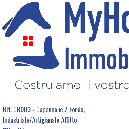
Home
Vendita
Affitto
Commerciali
Chi Siamo
Rif. CR003 - Capannone / Fondo,
Industriale/Artigianale Affitto
Servizi